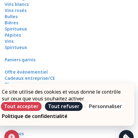
Vins blancs
Vins rosés
Bulles
Bières
Spiritueux
Pépites
Vins
Spiritueux
Paniers garnis
Offre événementiel
Cadeaux entreprise/CE
Blog
Contactez-nous
Ce site utilise des cookies et vous donne le contrôle
FAQ
sur ceux que vous souhaitez activer
Mon compte
Tout accepter
Tout refuser
Personnaliser
Mes livraisons
Mon paiement
Politique de confidentialité
Paniers garnis
A propos