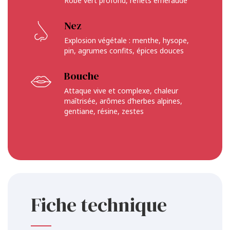
Robe vert profond, reflets émeraude
Nez
Explosion végétale : menthe, hysope,
pin, agrumes confits, épices douces
Bouche
Attaque vive et complexe, chaleur
maîtrisée, arômes d’herbes alpines,
gentiane, résine, zestes
Fiche technique