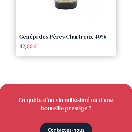
Génépi des Pères Chartreux 40%
42,00 €
En quête d’un vin millésimé ou d’une
bouteille prestige ?
Contactez-nous