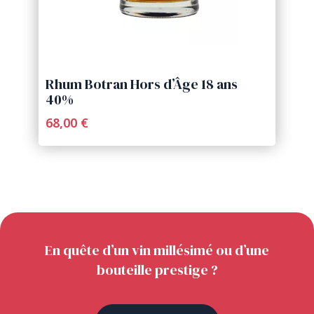
Rhum Botran Hors d’Âge 18 ans
40%
68,00 €
En quête d’un vin millésimé ou d’une
bouteille prestige ?