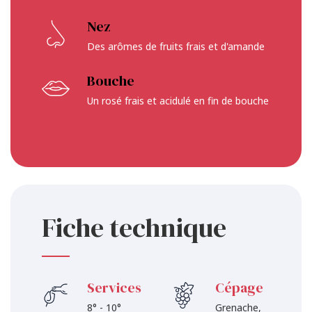
Nez
Des arômes de fruits frais et d'amande
Bouche
Un rosé frais et acidulé en fin de bouche
Fiche technique
Services
Cépage
8° - 10°
Grenache,