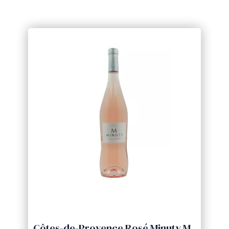
Côtes-de-Provence Rosé Minuty M