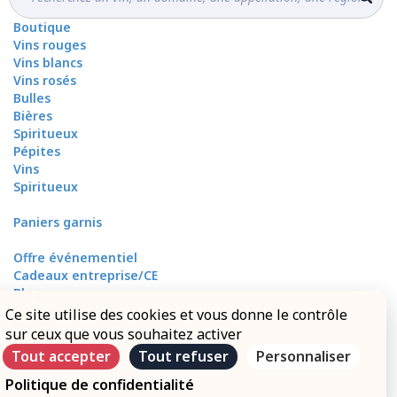
Boutique
Vins rouges
Vins blancs
Vins rosés
Bulles
Bières
Spiritueux
Pépites
Vins
Spiritueux
Paniers garnis
Offre événementiel
Cadeaux entreprise/CE
Blog
Contactez-nous
Ce site utilise des cookies et vous donne le contrôle
FAQ
sur ceux que vous souhaitez activer
Mon compte
Tout accepter
Tout refuser
Personnaliser
Mes livraisons
Mon paiement
Politique de confidentialité