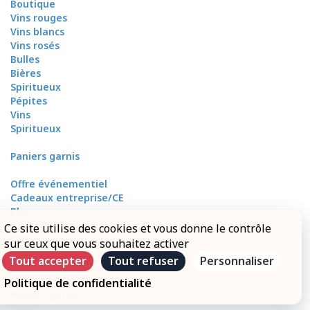
Boutique
Vins rouges
Vins blancs
Vins rosés
Bulles
Bières
Spiritueux
Pépites
Vins
Spiritueux
Paniers garnis
Offre événementiel
Cadeaux entreprise/CE
Blog
Contactez-nous
Ce site utilise des cookies et vous donne le contrôle
FAQ
sur ceux que vous souhaitez activer
Mon compte
Tout accepter
Tout refuser
Personnaliser
Mes livraisons
Mon paiement
Politique de confidentialité
Paniers garnis