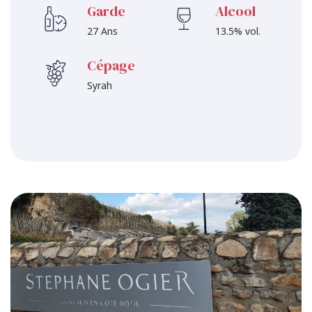
Garde
Alcool
27 Ans
13.5% vol.
Cépage
Syrah