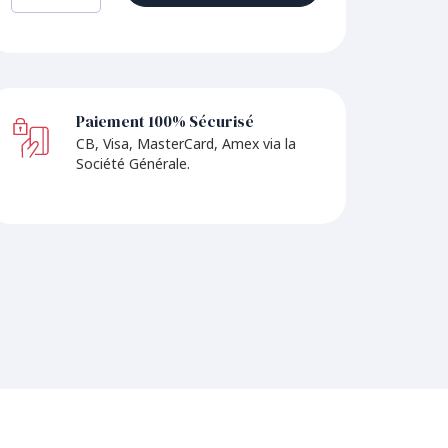
Paiement 100% Sécurisé
Li
CB, Visa, MasterCard, Amex via la
Gra
Société Générale.
rel