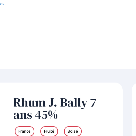
tes
Rhum J. Bally 7
ans 45%
France
Fruité
Boisé