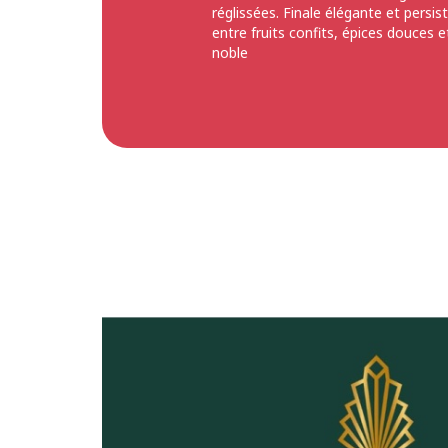
réglissées. Finale élégante et persis
entre fruits confits, épices douces e
noble