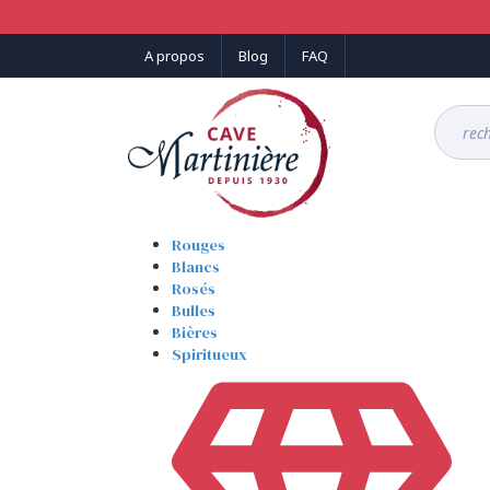
Panneau de gestion des cookies
A propos
Blog
FAQ
Rouges
Blancs
Rosés
Bulles
Bières
Spiritueux