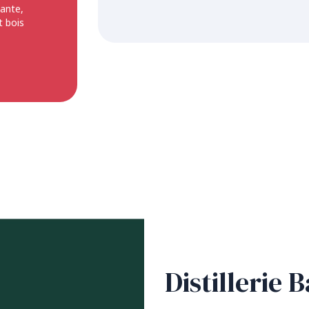
tante,
t bois
Distillerie 