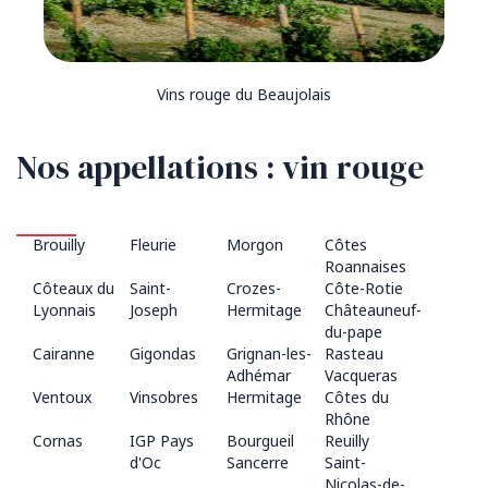
Vins rouge du Beaujolais
Nos appellations : vin rouge
Brouilly
Fleurie
Morgon
Côtes
Roannaises
Côteaux du
Saint-
Crozes-
Côte-Rotie
Lyonnais
Joseph
Hermitage
Châteauneuf-
du-pape
Cairanne
Gigondas
Grignan-les-
Rasteau
Adhémar
Vacqueras
Ventoux
Vinsobres
Hermitage
Côtes du
Rhône
Cornas
IGP Pays
Bourgueil
Reuilly
d'Oc
Sancerre
Saint-
Nicolas-de-