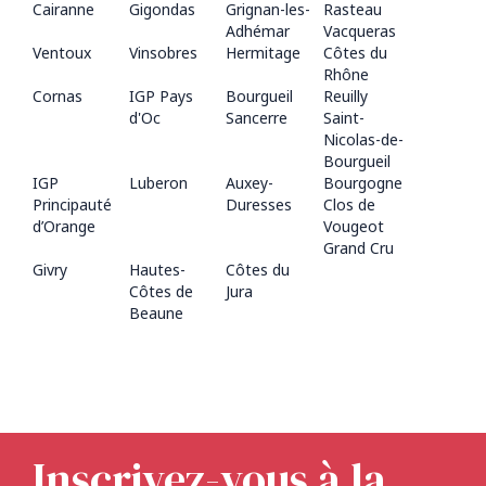
Cairanne
Gigondas
Grignan-les-
Rasteau
Adhémar
Vacqueras
Ventoux
Vinsobres
Hermitage
Côtes du
Rhône
Cornas
IGP Pays
Bourgueil
Reuilly
d'Oc
Sancerre
Saint-
Nicolas-de-
Bourgueil
IGP
Luberon
Auxey-
Bourgogne
Principauté
Duresses
Clos de
d’Orange
Vougeot
Grand Cru
Givry
Hautes-
Côtes du
Côtes de
Jura
Beaune
Inscrivez-vous à la