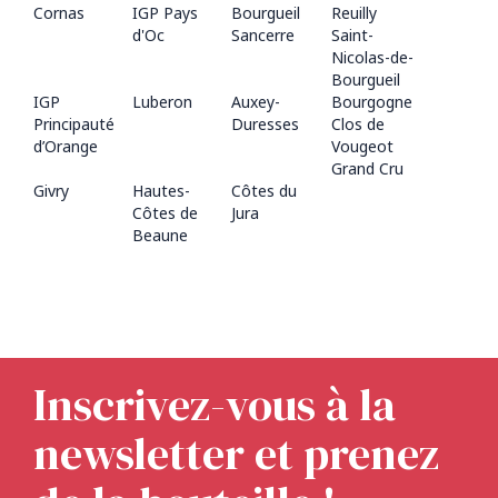
Cornas
IGP Pays
Bourgueil
Reuilly
d'Oc
Sancerre
Saint-
Nicolas-de-
Bourgueil
IGP
Luberon
Auxey-
Bourgogne
Principauté
Duresses
Clos de
d’Orange
Vougeot
Grand Cru
Givry
Hautes-
Côtes du
Côtes de
Jura
Beaune
Inscrivez-vous à la
newsletter et prenez