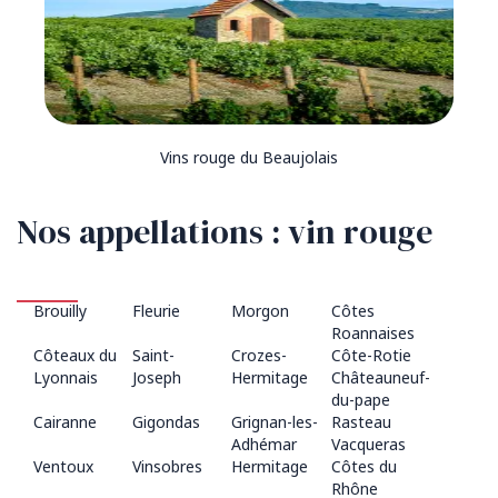
Vins rouge du Beaujolais
Nos appellations : vin rouge
Brouilly
Fleurie
Morgon
Côtes
Roannaises
Côteaux du
Saint-
Crozes-
Côte-Rotie
Lyonnais
Joseph
Hermitage
Châteauneuf-
du-pape
Cairanne
Gigondas
Grignan-les-
Rasteau
Adhémar
Vacqueras
Ventoux
Vinsobres
Hermitage
Côtes du
Rhône