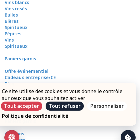
Vins blancs
Vins rosés
Bulles
Bières
Spiritueux
Pépites
Vins
Spiritueux
Paniers garnis
Offre événementiel
Cadeaux entreprise/CE
Blog
Contactez-nous
Ce site utilise des cookies et vous donne le contrôle
FAQ
sur ceux que vous souhaitez activer
Mon compte
Tout accepter
Tout refuser
Personnaliser
Mes livraisons
Mon paiement
Politique de confidentialité
Paniers garnis
A propos
Accès pro