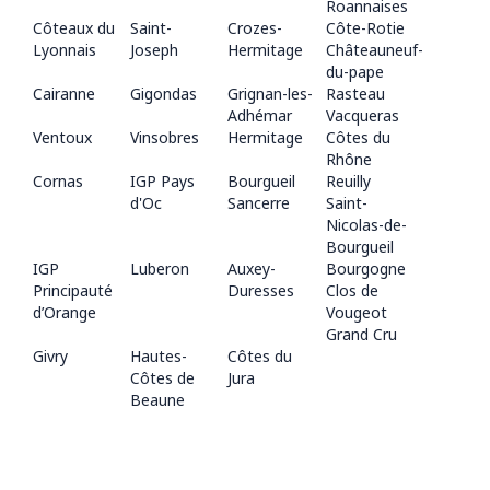
Roannaises
Côteaux du
Saint-
Crozes-
Côte-Rotie
Lyonnais
Joseph
Hermitage
Châteauneuf-
du-pape
Cairanne
Gigondas
Grignan-les-
Rasteau
Adhémar
Vacqueras
Ventoux
Vinsobres
Hermitage
Côtes du
Rhône
Cornas
IGP Pays
Bourgueil
Reuilly
d'Oc
Sancerre
Saint-
Nicolas-de-
Bourgueil
IGP
Luberon
Auxey-
Bourgogne
Principauté
Duresses
Clos de
d’Orange
Vougeot
Grand Cru
Givry
Hautes-
Côtes du
Côtes de
Jura
Beaune