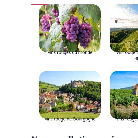
Vins rouges du monde
Vin rouge d
R
Vins rouge de Bourgogne
Vins rouge