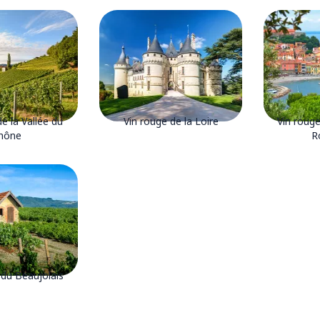
e la Vallée du
Vin rouge de la Loire
Vin roug
hône
R
 du Beaujolais