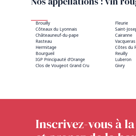
Nos appellations : vin ro
Brouilly
Fleurie
Côteaux du Lyonnais
Saint-Jose
Châteauneuf-du-pape
Cairanne
Rasteau
Vacqueras
Hermitage
Côtes du 
Bourgueil
Reuilly
IGP Principauté d’Orange
Luberon
Clos de Vougeot Grand Cru
Givry
Inscrivez-vous à l