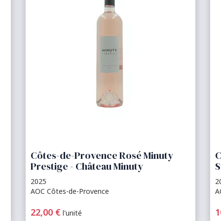
Côtes-de-Provence Rosé Minuty
C
Prestige - Château Minuty
S
2025
2
AOC Côtes-de-Provence
A
22,00 €
1
l'unité