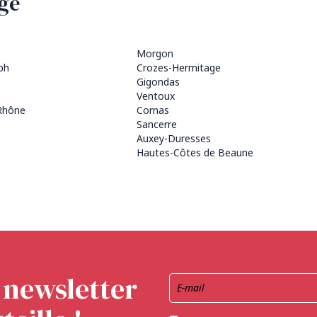
uge
Morgon
ph
Crozes-Hermitage
Gigondas
Ventoux
Rhône
Cornas
Sancerre
Auxey-Duresses
Hautes-Côtes de Beaune
a newsletter