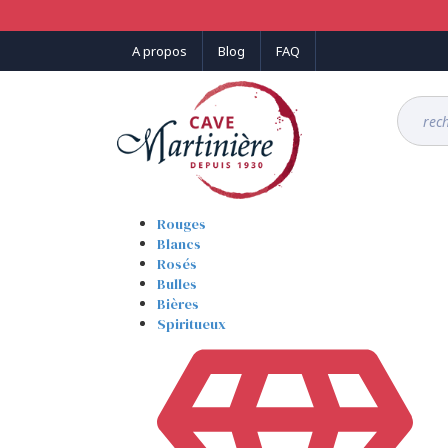
Panneau de gestion des cookies
A propos
Blog
FAQ
Rouges
Blancs
Rosés
Bulles
Bières
Spiritueux