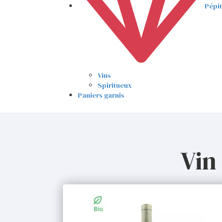
Pépi
Vins
Spiritueux
Paniers garnis
Vin