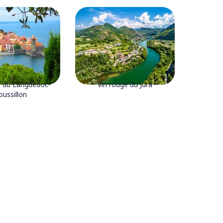
e du Languedoc-
Vin rouge du Jura
oussillon